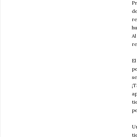
Pr
de
re
hu
Al
re
El
pe
s
¡T
ap
ti
pe
Un
ti