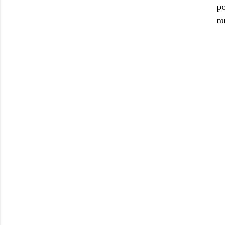
po
nu