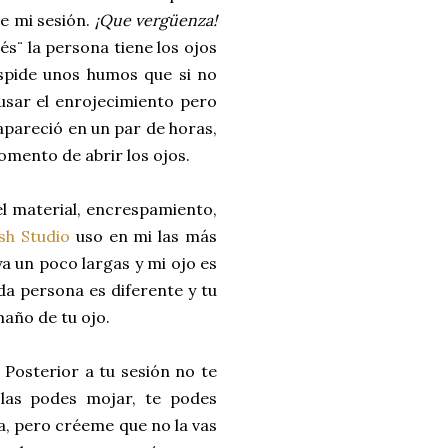
e mi sesión.
¡Que vergüenza!
és¨ la persona tiene los ojos
spide unos humos que si no
usar el enrojecimiento pero
apareció en un par de horas,
omento de abrir los ojos.
el material, encrespamiento,
sh Studio
uso en mi las más
a un poco largas y mi ojo es
a persona es diferente y tu
maño de tu ojo.
 Posterior a tu sesión no te
las podes mojar, te podes
a, pero créeme que no la vas