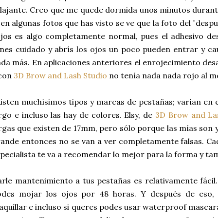
lajante. Creo que me quede dormida unos minutos durant
 en algunas fotos que has visto se ve que la foto del ¨despu
jos es algo completamente normal, pues el adhesivo de
nes cuidado y abrís los ojos un poco pueden entrar y ca
da más. En aplicaciones anteriores el enrojecimiento des
 con
3D Brow and Lash Studio
no tenía nada nada rojo al m
isten muchísimos tipos y marcas de pestañas; varían en 
rgo e incluso las hay de colores. Elsy, de
3D Brow and La
rgas que existen de 17mm, pero sólo porque las mías son y
ande entonces no se van a ver completamente falsas. Cad
pecialista te va a recomendar lo mejor para la forma y ta
rle mantenimiento a tus pestañas es relativamente fácil.
odes mojar los ojos por 48 horas. Y después de eso, 
quillar e incluso si queres podes usar waterproof mascar