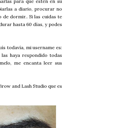
narlas para que estén en su
iarlas a diario, procurar no
e dormir.. Si las cuidas te
urar hasta 60 días, y podes
uís todavía, mi username es:
á las haya respondido todas
melo, me encanta leer sus
D Brow and Lash Studio que es