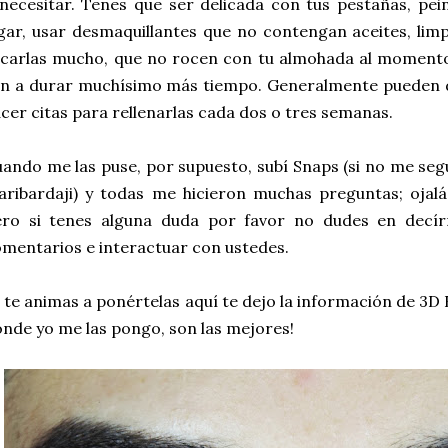
necesitar. Tenes que ser delicada con tus pestañas, pei
gar, usar desmaquillantes que no contengan aceites, limp
carlas mucho, que no rocen con tu almohada al momento d
n a durar muchísimo más tiempo. Generalmente pueden d
cer citas para rellenarlas cada dos o tres semanas.
ando me las puse, por supuesto, subí Snaps (si no me seg
ribardaji) y todas me hicieron muchas preguntas; ojal
ero si tenes alguna duda por favor no dudes en decír
mentarios e interactuar con ustedes.
i te animas a ponértelas aquí te dejo la información de 3
nde yo me las pongo, son las mejores!