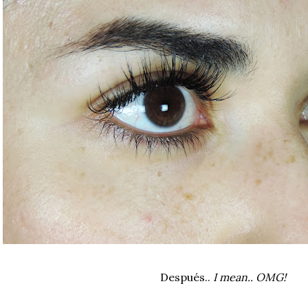
Después..
I mean.. OMG!