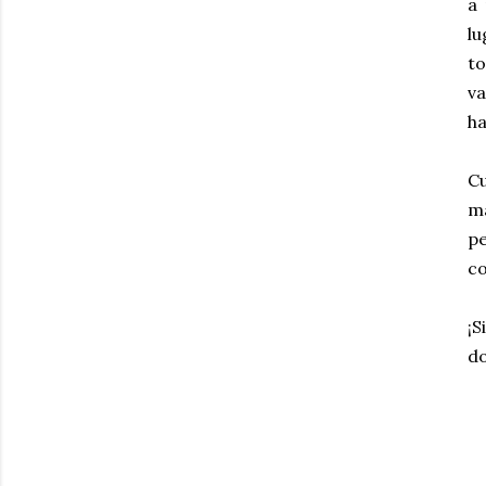
a 
lu
to
va
ha
Cu
ma
p
co
¡S
do