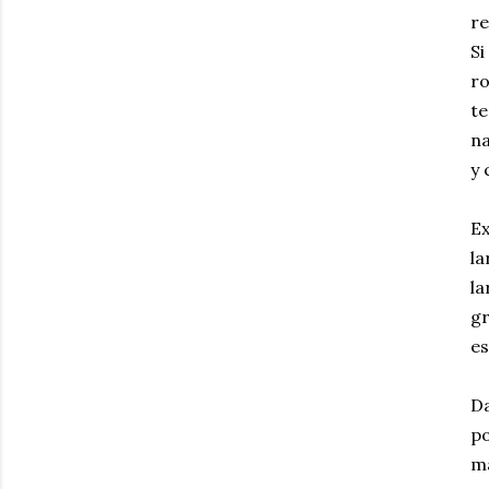
re
Si
ro
te
na
y
Ex
la
la
gr
es
Da
p
ma