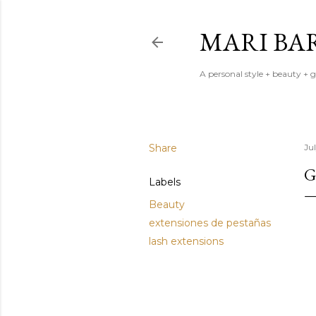
MARI BA
A personal style + beauty + 
Share
Jul
G
Labels
Beauty
extensiones de pestañas
lash extensions