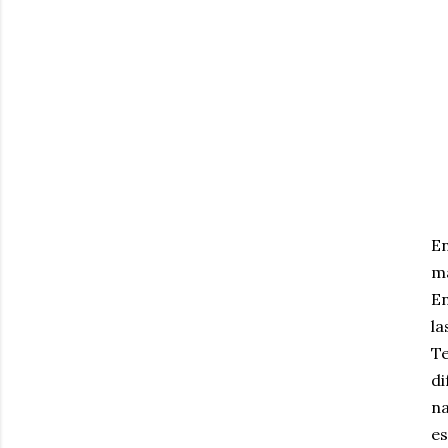
En
ma
En
la
Te
di
na
e