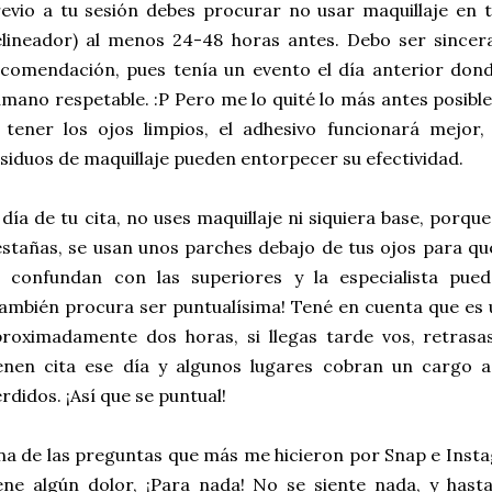
evio a tu sesión debes procurar no usar maquillaje en 
lineador) al menos 24-48 horas antes. Debo ser sincer
comendación, pues tenía un evento el día anterior don
mano respetable. :P Pero me lo quité lo más antes posible
 tener los ojos limpios, el adhesivo funcionará mejor,
siduos de maquillaje pueden entorpecer su efectividad.
 día de tu cita, no uses maquillaje ni siquiera base, por
stañas, se usan unos parches debajo de tus ojos para qu
e confundan con las superiores y la especialista pued
ambién procura ser puntualísima! Tené en cuenta que es
roximadamente dos horas, si llegas tarde vos, retrasa
enen cita ese día y algunos lugares cobran un cargo a
rdidos. ¡Así que se puntual!
a de las preguntas que más me hicieron por Snap e Instag
ene algún dolor, ¡Para nada! No se siente nada, y has